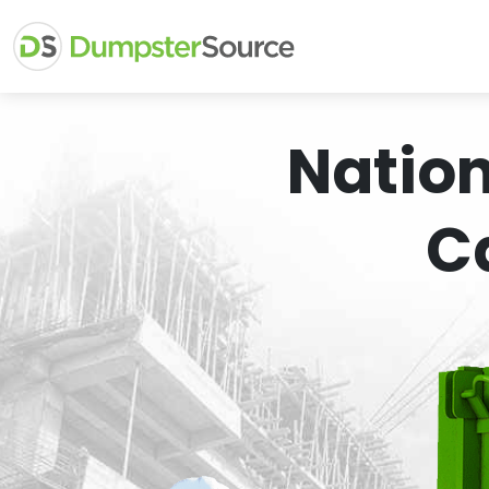
Natio
C